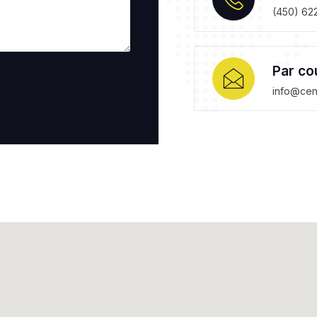
(450) 62
Par cou
info@cent