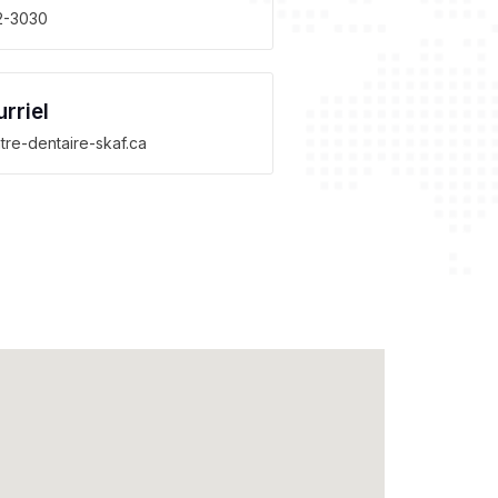
2-3030
rriel
re-dentaire-skaf.ca