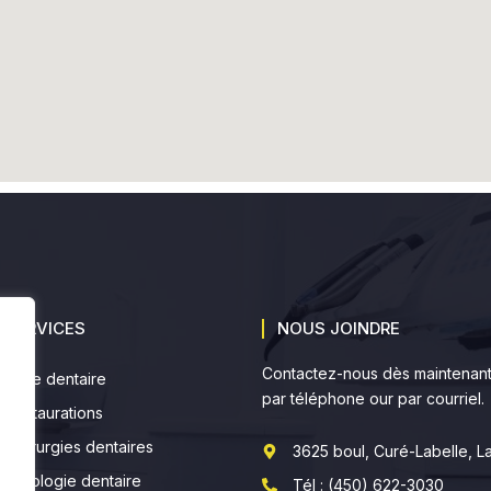
 SERVICES
NOUS JOINDRE
Contactez-nous dès maintenan
giène dentaire
par téléphone our par courriel.
s restaurations
s chirurgies dentaires
3625 boul, Curé-Labelle, L
plantologie dentaire
Tél : (450) 622-3030