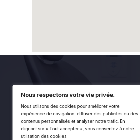
NOS
Nous respectons votre vie privée.
Nous utilisons des cookies pour améliorer votre
Hy
expérience de navigation, diffuser des publicités ou des
Le
La santé buccodentaire est la porte
contenus personnalisés et analyser notre trafic. En
de votre santé générale. Rencontrez
Le
cliquant sur « Tout accepter », vous consentez à notre
une équipe à l’approche holistique
utilisation des cookies.
Im